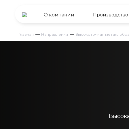
О компании
Производство
—
—
Главная
Направления
Высокоточная металлобра
Высока