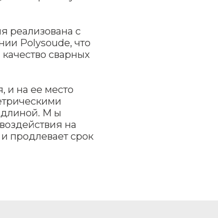
я реализована с
ии Polysoude, что
 качество сварных
 и на ее место
метрическими
 длиной. М ы
воздействия на
у и продлевает срок