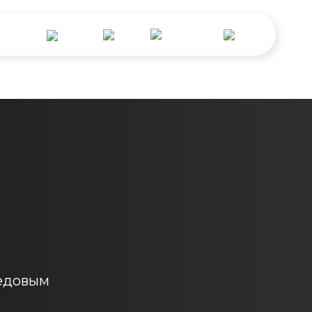
ы
Екатеринбург
Пермь
Челябинск
Уфа
Ноябрьск
редовым