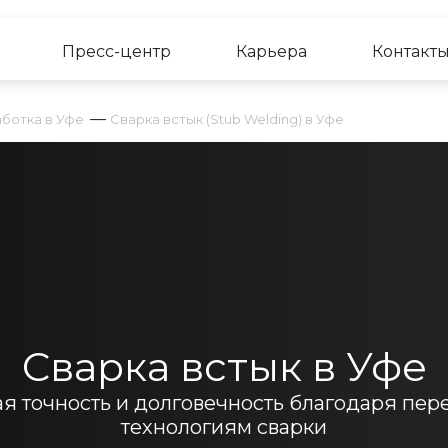
Пресс-центр
Карьера
Контакт
—
ботка в Уфе
Сварка встык (Stub Welding) в Уфе
Сварка встык в Уфе
я точность и долговечность благодаря пе
технологиям сварки