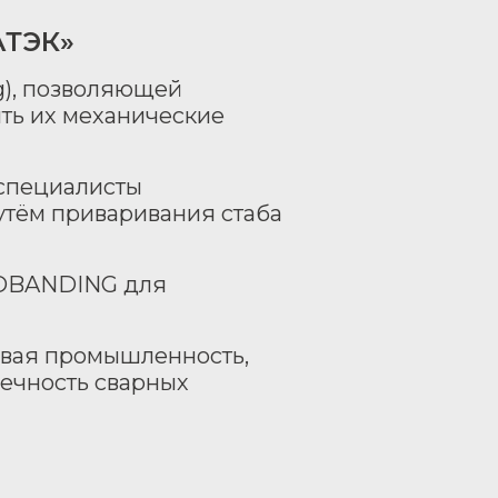
АТЭК»
g), позволяющей
ить их механические
специалисты
утём приваривания стаба
RDBANDING для
зовая промышленность,
вечность сварных