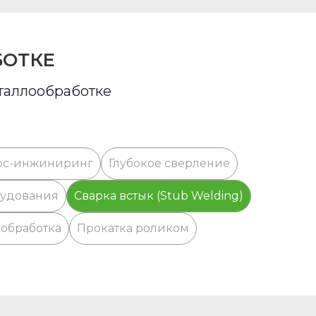
БОТКЕ
еталлообработке
рс-инжиниринг
Глубокое сверление
рудования
Сварка встык (Stub Welding)
обработка
Прокатка роликом