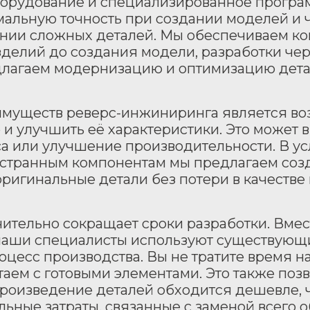
орудование и специализированное програ
альную точность при создании моделей и 
нии сложных деталей. Мы обеспечиваем ко
зделий до создания модели, разработки че
длагаем модернизацию и оптимизацию детал
муществ реверс-инжиниринга является воз
о и улучшить её характеристики. Это может 
са или улучшение производительности. В у
остранным компонентам мы предлагаем созд
оригинальные детали без потери в качестве
тельно сокращает сроки разработки. Вмест
наши специалисты используют существующие
оцесс производства. Вы не тратите время н
ем с готовыми элементами. Это также поз
произведение деталей обходится дешевле, 
ьные затраты, связанные с заменой всего 