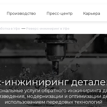
Производство
Пресс-центр
Карьера
—
ботка в Уфе
Реверс-инжиниринг в Уфе
-инжиниринг детале
нальные услуги обратного инжиниринга д
изведения, модернизации и оптимизации де
использованием передовых технологий