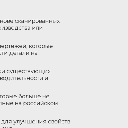
снове сканированных
оизводства или
чертежей, которые
сти детали на
ки существующих
водительности и
оторые больше не
пные на российском
 для улучшения свойств