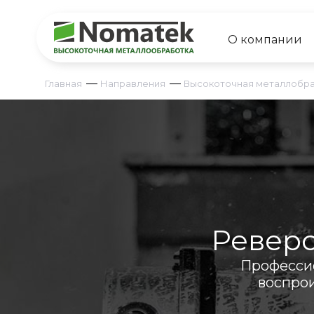
О компании
—
—
Главная
Направления
Высокоточная металлобра
Реверс
Профессио
воспро