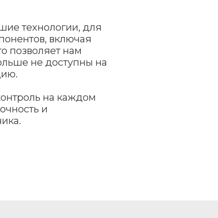
шие технологии, для
понентов, включая
о позволяет нам
больше не доступны на
цию.
контроль на каждом
очность и
ика.