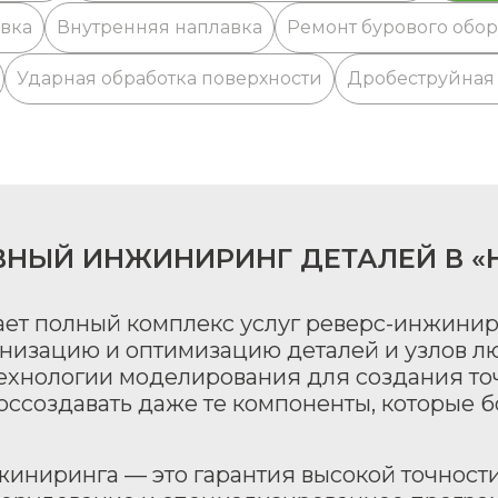
вка
Внутренняя наплавка
Ремонт бурового обо
Ударная обработка поверхности
Дробеструйная 
ВНЫЙ ИНЖИНИРИНГ ДЕТАЛЕЙ В «
ет полный комплекс услуг реверс-инжини
низацию и оптимизацию деталей и узлов л
ехнологии моделирования для создания т
воссоздавать даже те компоненты, которые 
иниринга — это гарантия высокой точности