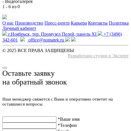
-
Видеогалерея
1 - 6 из 0
О нас
Производство
Пресс-центр
Карьера
Контакты
Политика
Личный кабинет
г.Ноябрьск, тер. Промузел Пелей, панель XI
+7 (3496)
342-601
office@nomatek.ru
© 2025 ВСЕ ПРАВА ЗАЩИЩЕНЫ️
Разработано студии в Эксперт
Оставьте заявку
на обратный звонок
Наш менеджер свяжется с Вами и оперативно ответит на
оставшиеся вопросы
*Ваше имя
*Телефон