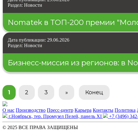
Раздел: Новости
Nomatek в ТОП-200 премии "Мол
Дата публикации: 29.06.2026
Раздел: Новости
Бизнесс-миссия из регионов: в 
1
2
3
»
Конец
О нас
Производство
Пресс-центр
Карьера
Контакты
Политика
г.Ноябрьск, тер. Промузел Пелей, панель XI
+7 (3496) 342
© 2025 ВСЕ ПРАВА ЗАЩИЩЕНЫ️