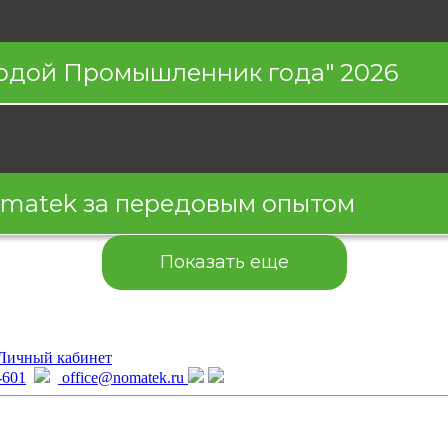
одой Промышленник года" 2026
Nomatek за передовым опытом
Показать еще
Личный кабинет
-601
office@nomatek.ru